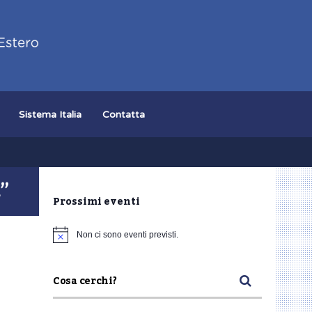
Sistema Italia
Contatta
be
TikTok
”
Prossimi eventi
Non ci sono eventi previsti.
Notice