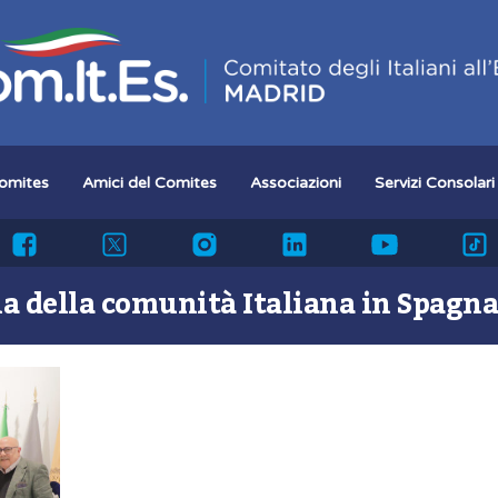
omites
Amici del Comites
Associazioni
Servizi Consolari
Facebook
TwitterX
Instagram
LinkedIn
YouTu
a della comunità Italiana in Spagna