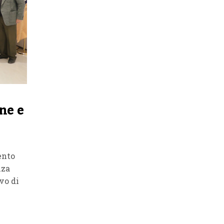
ne e
ento
nza
vo di